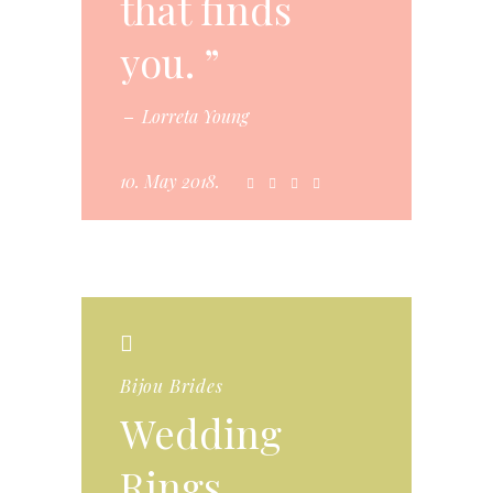
that finds
you.
Lorreta Young
10. May 2018.
Bijou Brides
Wedding
Rings,