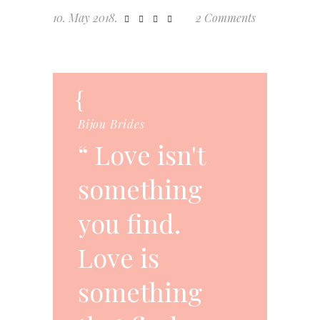
10. May 2018.
2 Comments
Bijou Brides
Love isn't
something
you find.
Love is
something