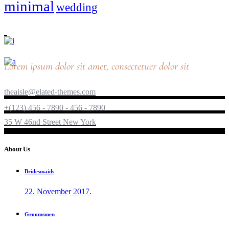
minimal
wedding
Lorem ipsum dolor sit amet, consectetuer dolor sit
theaisle@elated-themes.com
+(123) 456 - 7890 - 456 - 7890
35 W 46nd Street New York
About Us
Bridesmaids
22. November 2017.
Groomsmen