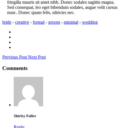
fringilla mauris sit amet nibh. Donec sodales sagittis magna.
Sed consequat, leo eget bibendum sodales, augue velit cursus
nunc. Donec quam felis, ultricies nec.
bride
-
creative
-
formal
-
groom
-
minimal
-
wedding
Previous Post
Next Post
Comments
Shirley Fuller
Reply