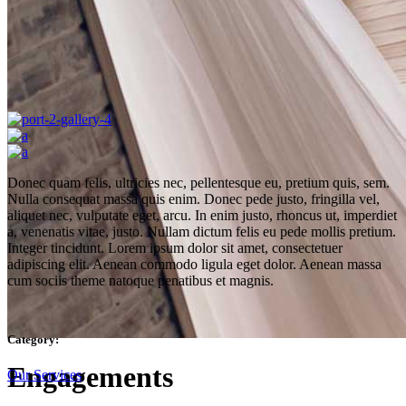
Donec quam felis, ultricies nec, pellentesque eu, pretium quis, sem.
Nulla consequat massa quis enim. Donec pede justo, fringilla vel,
aliquet nec, vulputate eget, arcu. In enim justo, rhoncus ut, imperdiet
a, venenatis vitae, justo. Nullam dictum felis eu pede mollis pretium.
Integer tincidunt. Lorem ipsum dolor sit amet, consectetuer
adipiscing elit. Aenean commodo ligula eget dolor. Aenean massa
cum sociis theme natoque penatibus et magnis.
Category:
Engagements
Our Services