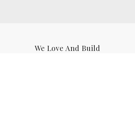
We Love And Build
Premium WordPress
Theme
Mauris vitae semper tortor. Nulla facilisi. Ut non
arcu ullamcorper, aliquet nisi vel, vulputate
quam. Maecenas bibendum gravida ipsum ut
euismod. Integer eu urna sit amet sem rhoncus
sagittis. Aliquam erat volutpat. Vestibulum
faucibus tincidunt congue. Pellentesque
hendrerit magna nec dictum rutrum.