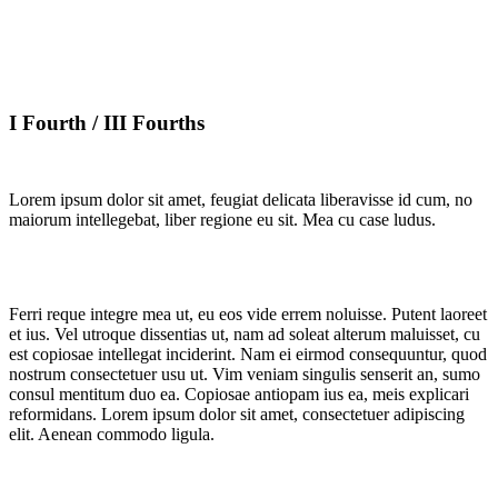
I Fourth / III Fourths
Lorem ipsum dolor sit amet, feugiat delicata liberavisse id cum, no
maiorum intellegebat, liber regione eu sit. Mea cu case ludus.
Ferri reque integre mea ut, eu eos vide errem noluisse. Putent laoreet
et ius. Vel utroque dissentias ut, nam ad soleat alterum maluisset, cu
est copiosae intellegat inciderint. Nam ei eirmod consequuntur, quod
nostrum consectetuer usu ut. Vim veniam singulis senserit an, sumo
consul mentitum duo ea. Copiosae antiopam ius ea, meis explicari
reformidans. Lorem ipsum dolor sit amet, consectetuer adipiscing
elit. Aenean commodo ligula.