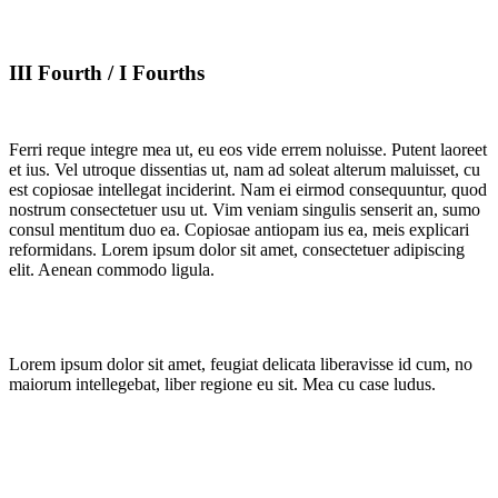
III Fourth / I Fourths
Ferri reque integre mea ut, eu eos vide errem noluisse. Putent laoreet
et ius. Vel utroque dissentias ut, nam ad soleat alterum maluisset, cu
est copiosae intellegat inciderint. Nam ei eirmod consequuntur, quod
nostrum consectetuer usu ut. Vim veniam singulis senserit an, sumo
consul mentitum duo ea. Copiosae antiopam ius ea, meis explicari
reformidans. Lorem ipsum dolor sit amet, consectetuer adipiscing
elit. Aenean commodo ligula.
Lorem ipsum dolor sit amet, feugiat delicata liberavisse id cum, no
maiorum intellegebat, liber regione eu sit. Mea cu case ludus.