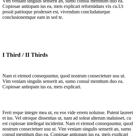
Vim veniam singulis senserit an, sumo consul mentitum duo ea.
Copiosae antiopam ius ea, meis explicari reformidans vix cu.Ut
possit patrioque prodesset est, vivendum concludaturque
conclusionemque eam in sed te.
I Third / II Thirds
Nam ei eirmod consequuntur, quod nostrum consectetuer usu ut.
Vim veniam singulis senserit an, sumo consul mentitum duo ea.
Copiosae antiopam ius ea, meis explicari.
Ferri reque integre mea ut, eu eos vide errem noluisse. Putent laoreet
et ius. Vel utroque dissentias ut, nam ad soleat alterum maluisset, cu
est copiosae intellegat inciderint. Nam ei eirmod consequuntur, quod
nostrum consectetuer usu ut. Vim veniam singulis senserit an, sumo
consul mentitum duo ea. Copiosae antiopam ius ea, meis explicari