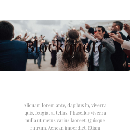
Blockquote
Aliquam lorem ante, dapibus in, viverra
quis, feugiat a, tellus. Phasellus viverra
nulla ut metus varius laoreet. Quisque
rutrum. Aenean imperdiet. Etiam