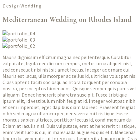
Design
Wedding
Mediterranean Wedding on Rhodes Island
Mauris dignissim efficitur magna nec pellentesque. Curabitur
vulputate, ligula nec dictum tempus, metus urna aliquet nisl,
sed consequat nisi nisl sit amet lectus. Integer ac ornare dui.
Mauris est lacus, ullamcorper ac tellus id, ultricies volutpat nisi.
Class aptent taciti sociosqu ad litora torquent per conubia
nostra, per inceptos himenaeos. Quisque semper quis purus vel
aliquam. Donec hendrerit pharetra suscipit. Fusce tristique
ipsum elit, id vestibulum nibh feugiat id. Integer volutpat nibh
et sem imperdiet, eget dapibus diam laoreet. Praesent feugiat
nibh sed magna ullamcorper, nec viverra mi tristique. Fusce
rhoncus sapien ultrices, porttitor lectus id, condimentum dui.
Etiam at iaculis nisl. Duis vulputate, erat at hendrerit tristique,
enim velit luctus dui, in malesuada augue ex quis elit. Maecenas
libero dui, venenatis ut lorem quis, hendrerit aliquam odio. Cras